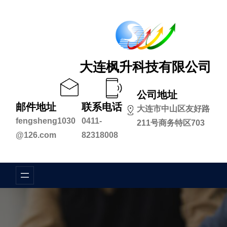
跳
至
内
容
大连枫升科技有限公司
公司地址
邮件地址
联系电话
大连市中山区友好路
fengsheng1030
0411-
211号商务特区703
@126.com
82318008