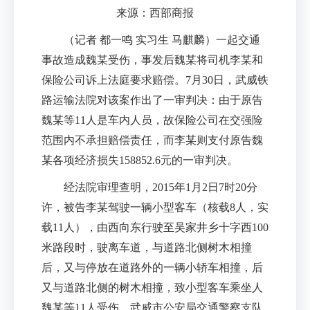
来源：西部商报
（记者 都一鸣 实习生 马麒麟）一起交通
事故造成魏某受伤，事发后魏某将司机李某和
保险公司诉上法庭要求赔偿。7月30日，武威铁
路运输法院对该案作出了一审判决：由于原告
魏某等11人是车内人员，故保险公司在交强险
范围内不承担赔偿责任，而李某则支付原告魏
某各项经济损失158852.6元的一审判决。
经法院审理查明，2015年1月2日7时20分
许，被告李某驾驶一辆小型客车（核载8人，实
载11人），由西向东行驶至吴家井乡十字西100
米路段时，驶离车道，与道路北侧树木相撞
后，又与停放在道路外的一辆小轿车相撞，后
又与道路北侧的树木相撞，致小型客车乘坐人
魏某等11人受伤。武威市公安局交通警察支队