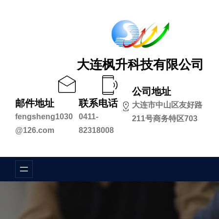
跳
至
内
容
大连枫升科技有限公司
公司地址
邮件地址
联系电话
大连市中山区友好路
fengsheng1030
0411-
211号商务特区703
@126.com
82318008