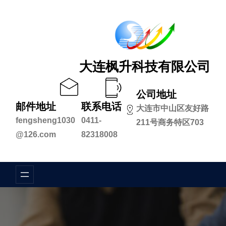
跳
至
内
容
大连枫升科技有限公司
公司地址
邮件地址
联系电话
大连市中山区友好路
fengsheng1030
0411-
211号商务特区703
@126.com
82318008