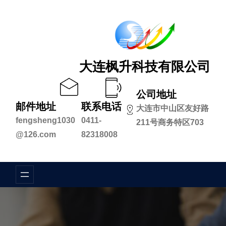
跳
至
内
容
大连枫升科技有限公司
公司地址
邮件地址
联系电话
大连市中山区友好路
fengsheng1030
0411-
211号商务特区703
@126.com
82318008