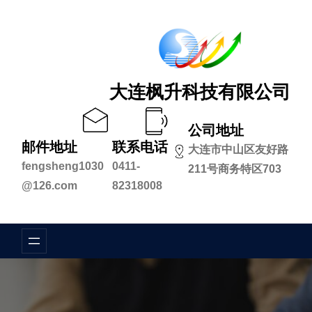
跳
至
内
容
大连枫升科技有限公司
公司地址
邮件地址
联系电话
大连市中山区友好路
fengsheng1030
0411-
211号商务特区703
@126.com
82318008