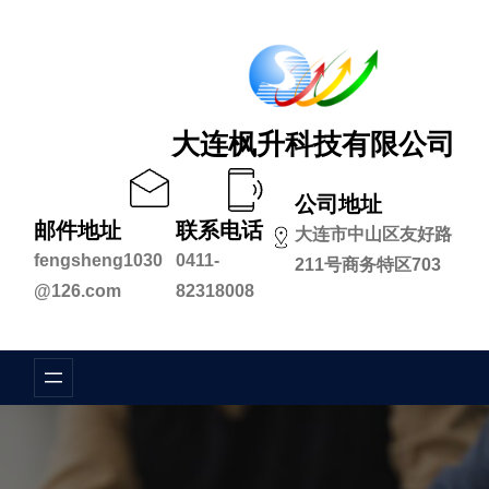
跳
至
内
容
大连枫升科技有限公司
公司地址
邮件地址
联系电话
大连市中山区友好路
fengsheng1030
0411-
211号商务特区703
@126.com
82318008