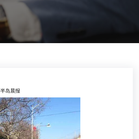
：半岛晨报