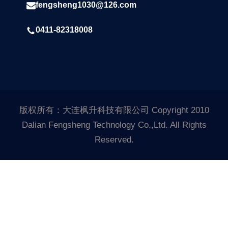
fengsheng1030@126.com
0411-82318008
版权所有：大连枫升科技有限公司 Copyright 2010
Dalian Fengsheng Technology Co.,Ltd. All Rights
Reserved.