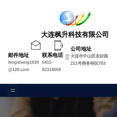
跳
至
内
容
大连枫升科技有限公司
公司地址
邮件地址
联系电话
大连市中山区友好路
fengsheng1030
0411-
211号商务特区703
@126.com
82318008