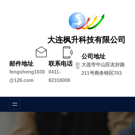
跳
至
内
容
大连枫升科技有限公司
公司地址
邮件地址
联系电话
大连市中山区友好路
fengsheng1030
0411-
211号商务特区703
@126.com
82318008