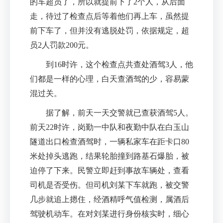
的车超员了，所以就提前下了2个人，从后面
走，待过了检查点后等着他们再上车，虽然提
前下车了，但并没有逃脱处罚，依据规定，超
员2人罚款200元。
到16时许，这个检查点共查处酒驾3人，他
们都是一样的心理，白天查酒驾的少，容易蒙
混过关。
据了解，前天一天交警就已查获酒驾5人。
前天22时许，岗勤一中队和夜勤中队在白玉山
隧道出口检查酒驾时，一辆私家车在距卡口80
米处掉头逃跑，结果轮胎撞到路基石爆胎，被
迫停了下来。民警立即赶到事故车辆处，查看
司机是否受伤。但司机刘某下车就跑，被交警
几步就追上摁住，经酒精呼气值检测，属酒后
驾驶机动车。在对刘某进行身份核实时，细心