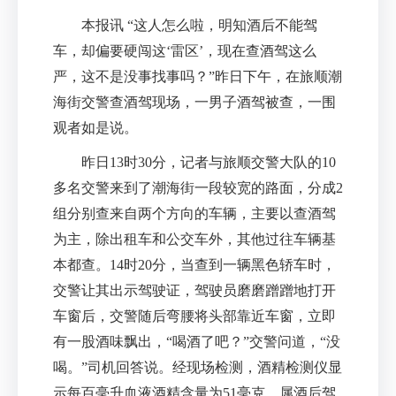
本报讯 “这人怎么啦，明知酒后不能驾
车，却偏要硬闯这‘雷区’，现在查酒驾这么
严，这不是没事找事吗？”昨日下午，在旅顺潮
海街交警查酒驾现场，一男子酒驾被查，一围
观者如是说。
昨日13时30分，记者与旅顺交警大队的10
多名交警来到了潮海街一段较宽的路面，分成2
组分别查来自两个方向的车辆，主要以查酒驾
为主，除出租车和公交车外，其他过往车辆基
本都查。14时20分，当查到一辆黑色轿车时，
交警让其出示驾驶证，驾驶员磨磨蹭蹭地打开
车窗后，交警随后弯腰将头部靠近车窗，立即
有一股酒味飘出，“喝酒了吧？”交警问道，“没
喝。”司机回答说。经现场检测，酒精检测仪显
示每百毫升血液酒精含量为51毫克，属酒后驾