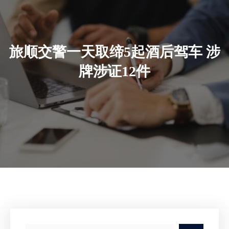
旅顺交警一天取缔5起酒后驾车 涉
牌涉证12件