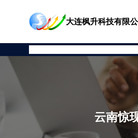
跳
至
大连枫升科技有限
内
容
首页
公司新闻
产品展示
相关资讯
安全教育
关于枫升
云南惊