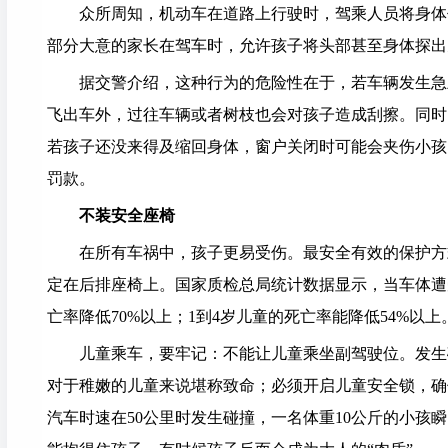
众所周知，机动车在道路上行驶时，驾乘人员将身体任
部分大意的家长在驾车时，允许孩子将头部甚至身体探出
据交警介绍，这种行为的危险性在于，若车辆发生急刹
飞出车外，过往车辆或者树枝也会对孩子造成刮擦。同时
若孩子还没来得及缩回身体，窗户关闭时可能会夹伤小孩
罚款。
不装安全座椅
在所有车祸中，孩子更易受伤。最安全有效的保护方式
定在后排座椅上。国家质检总局统计数据显示，当车体遭
亡率降低70%以上；1到4岁儿童的死亡率能降低54%以上
儿童乘车，要牢记：不能让儿童乘坐副驾驶位。发生碰
对于稚嫩的儿童来说堪称致命；必须开启儿童安全锁，确
汽车时速在50公里时发生碰撞，一名体重10公斤的小孩