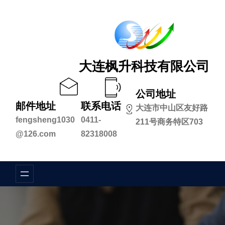
跳
至
内
容
大连枫升科技有限公司
公司地址
邮件地址
联系电话
大连市中山区友好路
fengsheng1030
0411-
211号商务特区703
@126.com
82318008