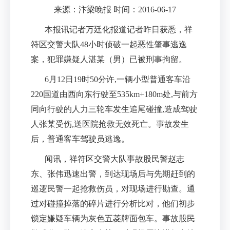
来源：汴梁晚报 时间：2016-06-17
本报讯记者万廷化报道记者昨日获悉，祥
符区交警大队
48
小时侦破一起恶性肇事逃逸
案，犯罪嫌疑人湛某（男）已被刑事拘留。
6
月
12
日
19
时
50
分许
,
一辆小型普通客车沿
220
国道由西向东行驶至
535km+180m
处
,
与前方
同向行驶的人力三轮车发生追尾碰撞
,
造成驾驶
人张某受伤
,
送医院抢救无效死亡。事故发生
后，普通客车驾驶员逃逸。
闻讯，祥符区交警大队事故股民警赵志
东、张伟迅速出警，到达现场后与先期赶到的
巡逻民警一起抢救伤员，对现场进行勘查。通
过对碰撞掉落的碎片进行分析比对，他们初步
锁定嫌疑车辆为灰色五菱牌面包车。事故股民