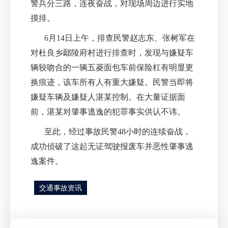
警兵分三路，连夜奋战，对现场周边进行实地
摸排。
6
月
14
日上午，排查民警赵志东、张树军在
对杜良乡鄢陵府村进行排查时，发现与嫌疑车
辆较吻合的一辆五菱面包车前保险杠有明显更
换痕迹，该车所有人有重大嫌疑。民警当即将
嫌疑车辆及嫌疑人湛某控制。在大量证据面
前，湛某对肇事逃逸的犯罪事实供认不讳。
至此，经过事故民警
48
小时的连续奋战，
成功侦破了这起无证驾驶报废车并恶性肇事逃
逸案件。
交通事故资讯