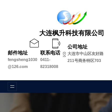
跳
至
内
容
大连枫升科技有限公司
公司地址
邮件地址
联系电话
大连市中山区友好路
fengsheng1030
0411-
211号商务特区703
@126.com
82318008