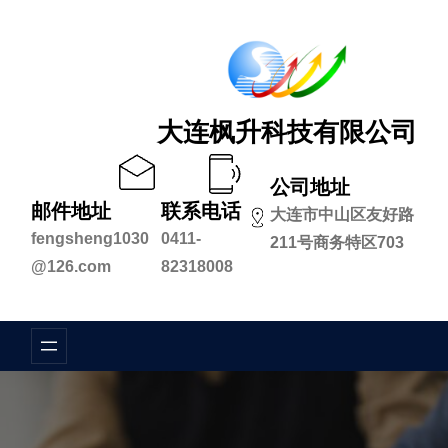
跳
至
内
容
大连枫升科技有限公司
公司地址
邮件地址
联系电话
大连市中山区友好路
fengsheng1030
0411-
211号商务特区703
@126.com
82318008