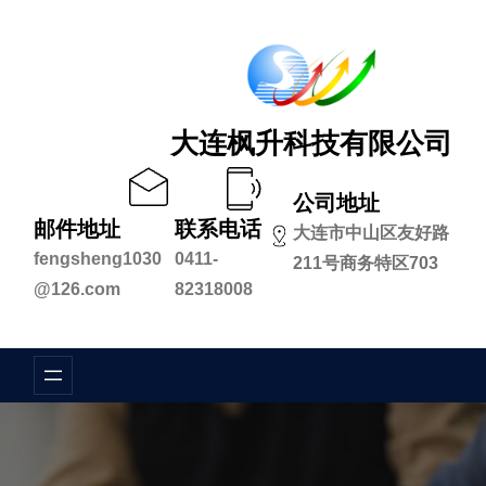
跳
至
内
容
大连枫升科技有限公司
公司地址
邮件地址
联系电话
大连市中山区友好路
fengsheng1030
0411-
211号商务特区703
@126.com
82318008