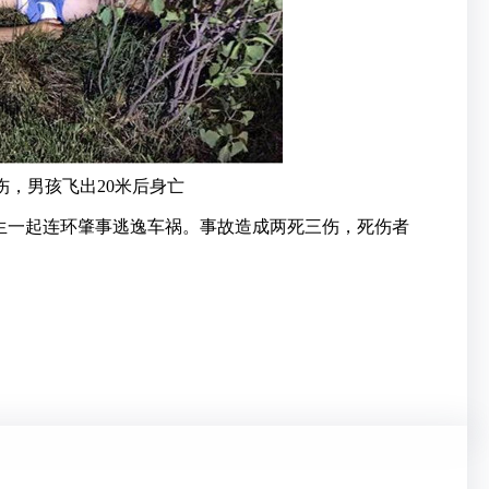
伤，男孩飞出20米后身亡
生一起连环肇事逃逸车祸。事故造成两死三伤，死伤者