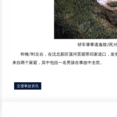
轿车肇事逃逸致2死3
昨晚7时左右，在沈北新区蒲河景观带邱家道口，发
来自两个家庭，其中包括一名男孩在事故中去世。
交通事故资讯