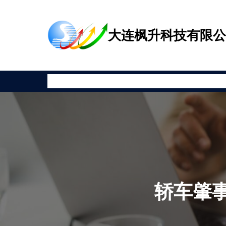
跳
至
大连枫升科技有限
内
容
首页
公司新闻
产品展示
相关资讯
安全教育
关于枫升
轿车肇事