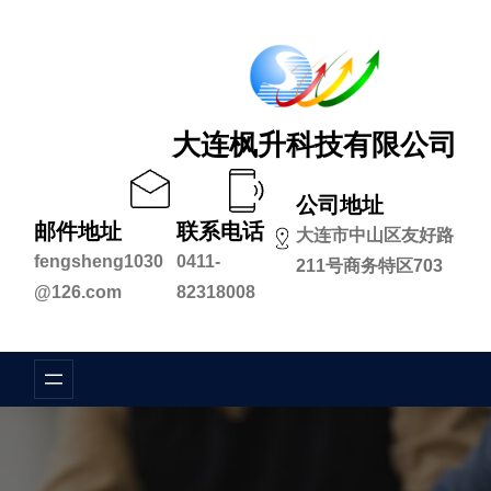
跳
至
内
容
大连枫升科技有限公司
公司地址
邮件地址
联系电话
大连市中山区友好路
fengsheng1030
0411-
211号商务特区703
@126.com
82318008