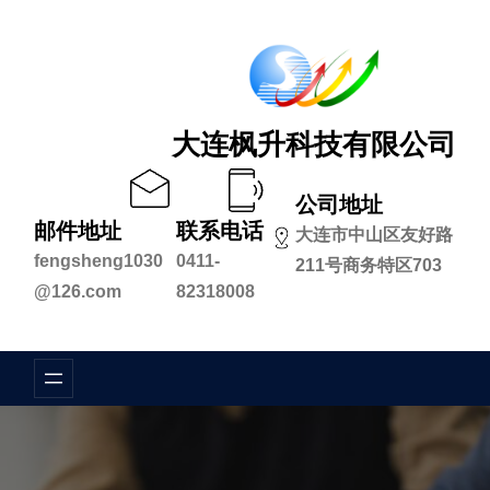
跳
至
内
容
大连枫升科技有限公司
公司地址
邮件地址
联系电话
大连市中山区友好路
fengsheng1030
0411-
211号商务特区703
@126.com
82318008