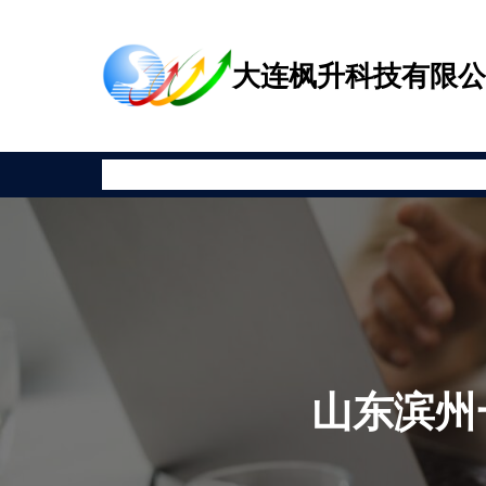
跳
至
大连枫升科技有限
内
容
首页
公司新闻
产品展示
相关资讯
安全教育
关于枫升
山东滨州