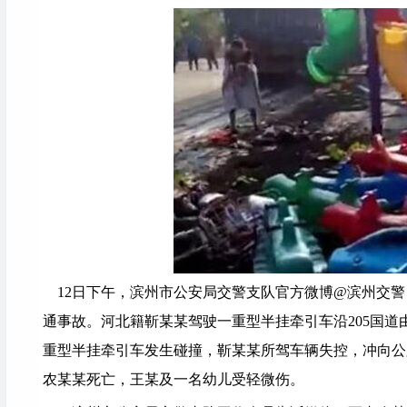
12日下午，滨州市公安局交警支队官方微博@滨州交警 
通事故。河北籍靳某某驾驶一重型半挂牵引车沿205国
重型半挂牵引车发生碰撞，靳某某所驾车辆失控，冲向公
农某某死亡，王某及一名幼儿受轻微伤。