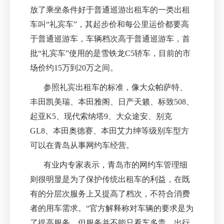
放了乘坐条件好于普通巡游出租车的一类出租
车叫
“
礼宾车
”
，其起步价和每公里运价都要高
于普通巡游车，车辆档次高于普通巡游车，首
批
“
礼宾车
”
使用的是雪铁龙
C5
轿车，目前的市
场价约
15
万到
20
万之间。
参照礼宾出租车的标准，像大众帕萨特、
丰田凯美瑞、本田雅阁、日产天籁、标致
508
、
起亚
K5
、现代索纳塔
9
、大众途安、别克
GL8
、本田奥德赛、本田艾力绅等级别车型方
可以在青岛从事网约车经营。
有业内专家表示，青岛市的网约车管理细
则很明显是为了保护传统出租车的利益，在既
有的分层次服务上又提高了档次，不符合消费
者的用车需求。
“
官方解释称对车辆的要求是为
了提高服务，但服务并不能只看车多贵，出行