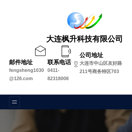
跳
至
内
容
大连枫升科技有限公司
公司地址
邮件地址
联系电话
大连市中山区友好路
fengsheng1030
0411-
211号商务特区703
@126.com
82318008