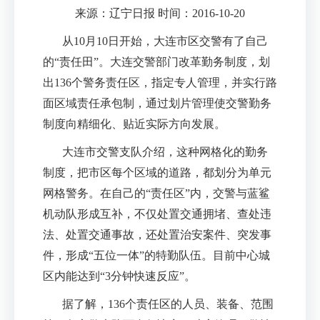
来源：辽宁日报 时间：2016-10-20
从
10
月
10
日开始，大连市区交警有了自己
的
“
责任田
”
。大连交警部门改革勤务制度，划
出
136
个警务责任区，指定专人管理，并实行路
面区域责任承包制，通过划片管理使交警勤务
制度向精细化、贴近实际方向发展。
大连市交警支队介绍，这种网格化的勤务
制度，把市区每个区域的道路，都划分为单元
网格警务。在自己的
“
责任区
”
内，交警与蓝鲨
机动队形成互补，不仅处置交通拥堵、查处违
法、处置交通事故，还处置治安案件、突发事
件，形成
“
五位一体
”
的特勤队伍。目前中心城
区内能达到
“3
分钟快速反应
”
。
据了解，
136
个责任区的人员、装备、范围