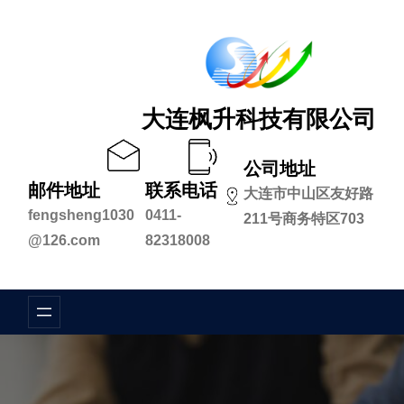
跳
至
内
容
大连枫升科技有限公司
公司地址
邮件地址
联系电话
大连市中山区友好路
fengsheng1030
0411-
211号商务特区703
@126.com
82318008