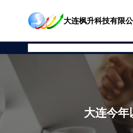
跳
至
大连枫升科技有限
内
容
首页
公司新闻
产品展示
相关资讯
安全教育
关于枫升
大连今年