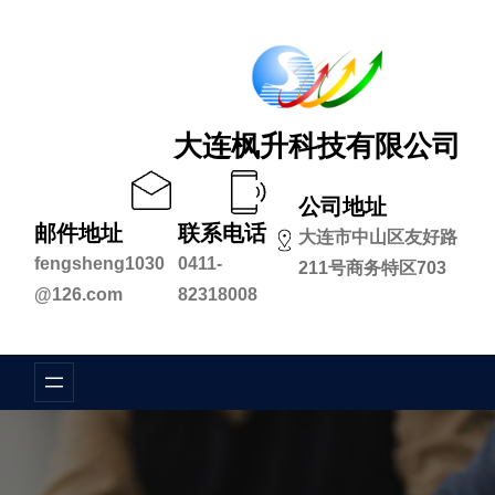
跳
至
内
容
大连枫升科技有限公司
公司地址
邮件地址
联系电话
大连市中山区友好路
fengsheng1030
0411-
211号商务特区703
@126.com
82318008