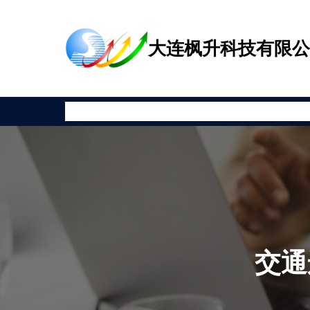
跳
至
大连枫升科技有限
内
容
首页
公司新闻
产品展示
相关资讯
安全教育
关于枫升
交通