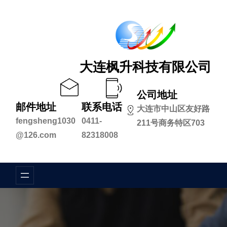
跳
至
内
容
大连枫升科技有限公司
公司地址
邮件地址
联系电话
大连市中山区友好路
fengsheng1030
0411-
211号商务特区703
@126.com
82318008