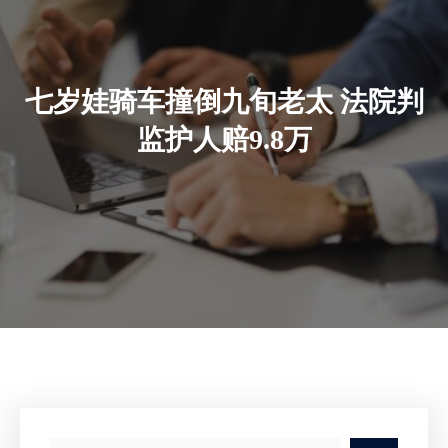
七岁娃骑车撞倒九旬老太 法院判
监护人赔9.8万