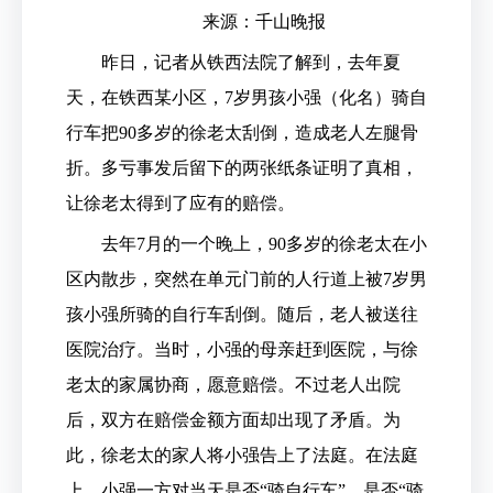
来源：千山晚报
昨日，记者从铁西法院了解到，去年夏
天，在铁西某小区，7岁男孩小强（化名）骑自
行车把90多岁的徐老太刮倒，造成老人左腿骨
折。多亏事发后留下的两张纸条证明了真相，
让徐老太得到了应有的赔偿。
去年7月的一个晚上，90多岁的徐老太在小
区内散步，突然在单元门前的人行道上被7岁男
孩小强所骑的自行车刮倒。随后，老人被送往
医院治疗。当时，小强的母亲赶到医院，与徐
老太的家属协商，愿意赔偿。不过老人出院
后，双方在赔偿金额方面却出现了矛盾。为
此，徐老太的家人将小强告上了法庭。在法庭
上，小强一方对当天是否“骑自行车”，是否“骑