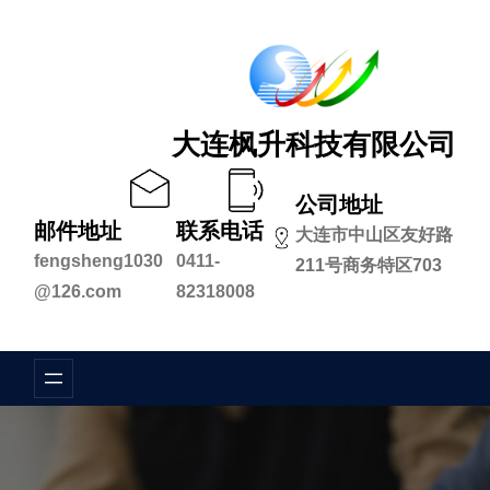
跳
至
内
容
大连枫升科技有限公司
公司地址
邮件地址
联系电话
大连市中山区友好路
fengsheng1030
0411-
211号商务特区703
@126.com
82318008