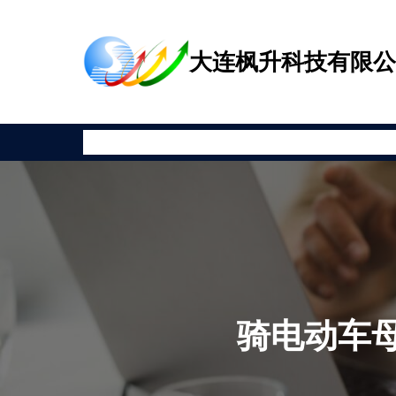
跳
至
大连枫升科技有限
内
容
首页
公司新闻
产品展示
相关资讯
安全教育
关于枫升
骑电动车