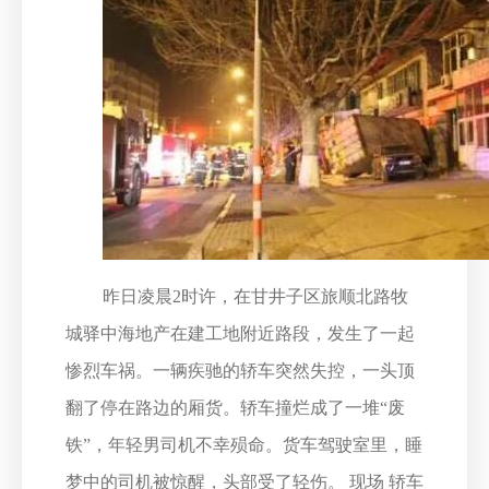
昨日凌晨2时许，在甘井子区旅顺北路牧
城驿中海地产在建工地附近路段，发生了一起
惨烈车祸。一辆疾驰的轿车突然失控，一头顶
翻了停在路边的厢货。轿车撞烂成了一堆“废
铁”，年轻男司机不幸殒命。货车驾驶室里，睡
梦中的司机被惊醒，头部受了轻伤。 现场 轿车