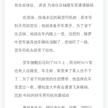
有生命体征。 讲述 为省住店钱睡车里遭遇横祸
在现场，惊魂未定的厢货司机称，原本等
到天亮卸货后，他就准备开车离开。为了省下
住店钱，他就在车内睡上一觉。没想到，睡梦
中货车被其他车辆给顶翻了，把他吓了一跳。
货车司机头部受了轻伤。
货车侧翻后压到了SUV上，而当时SUV里
也有人在睡觉。车主称，家里来了客人住不下
了，为了省下到旅馆的住宿费用，他选择在车
里度过一夜，哪知道大半夜会遭遇飞来横祸。
悲剧 年轻的轿车男司机伤重殒命
事故发生后，辖区派出所、交警、消防以