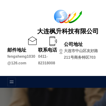
跳
至
内
容
大连枫升科技有限公司
公司地址
邮件地址
联系电话
大连市中山区友好路
fengsheng1030
0411-
211号商务特区703
@126.com
82318008