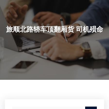
旅顺北路轿车顶翻厢货 司机殒命