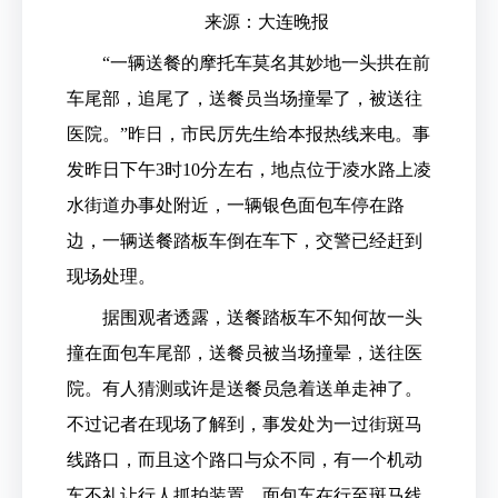
来源：大连晚报
“一辆送餐的摩托车莫名其妙地一头拱在前
车尾部，追尾了，送餐员当场撞晕了，被送往
医院。”昨日，市民厉先生给本报热线来电。事
发昨日下午3时10分左右，地点位于凌水路上凌
水街道办事处附近，一辆银色面包车停在路
边，一辆送餐踏板车倒在车下，交警已经赶到
现场处理。
据围观者透露，送餐踏板车不知何故一头
撞在面包车尾部，送餐员被当场撞晕，送往医
院。有人猜测或许是送餐员急着送单走神了。
不过记者在现场了解到，事发处为一过街斑马
线路口，而且这个路口与众不同，有一个机动
车不礼让行人抓拍装置，面包车在行至斑马线