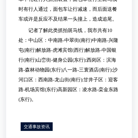
时有行人通过，面包车让行减速，而后面送餐
车或许是反应不及结果一头撞上，造成追尾。
记者了解此类抓拍斑马线，我市共有10
处：中山区：中南路-中翠街(南行)中南路-兴隆
屯(南行)解放路-虎滩宾馆(西行)解放路-中国银
行(南行)山峦街-健身公园(东行);西岗区：滨海
路-森林动物园(东行)八一路-三寰酒店(南行);沙
河口区：西南路-龙山街(南行);甘井子区：迎客
路-机场宾馆(东行)高新园区：凌水路-栾金东路
(东行)。
交通事故资讯