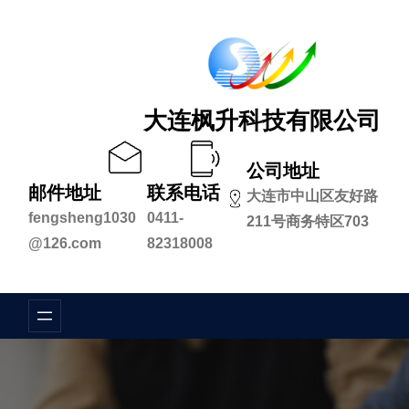
跳
至
内
容
大连枫升科技有限公司
公司地址
邮件地址
联系电话
大连市中山区友好路
fengsheng1030
0411-
211号商务特区703
@126.com
82318008