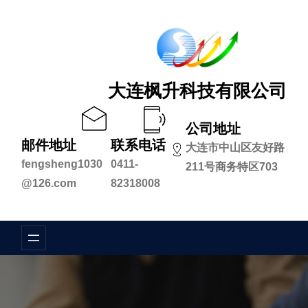
跳
至
内
容
大连枫升科技有限公司
公司地址
邮件地址
联系电话
大连市中山区友好路
fengsheng1030
0411-
211号商务特区703
@126.com
82318008