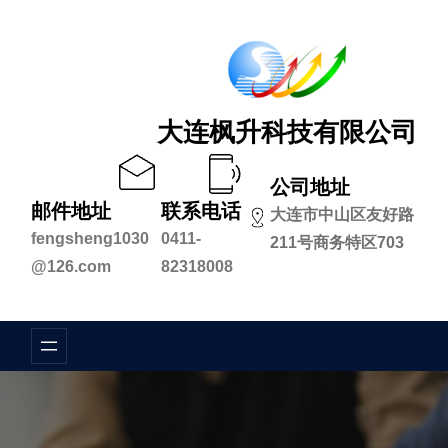
跳
至
内
容
大连枫升科技有限公司
公司地址
邮件地址
联系电话
大连市中山区友好路
fengsheng1030
0411-
211号商务特区703
@126.com
82318008