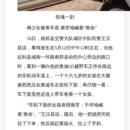
惊魂一刻
俩少女被卷车底 痛苦地喊着“救命”
16日，南郑县交警大队城区中队民警王汉
昌说，事情发生在5月12日中午12时左右，当他
赶到县城南一环路南郑县幼托中心旁边的路口
时，看到一辆白色的奥迪Q5越野车正停在路边
的非机动车道上，一个十六七岁的女孩右大腿
被死死压在奥迪车左前轮下面；再仔细一看，
车下面竟然还连人带车卷着一个女孩。
“车轮下面的女孩表情痛苦，不停地喊
着‘救命’。”王汉昌说，随后，他一把就把司机
拉了下来，然后就赶紧熄火、拉上了手刹。