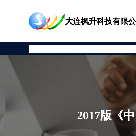
跳
至
大连枫升科技有限
内
容
首页
公司新闻
产品展示
相关资讯
安全教育
关于枫升
2017版