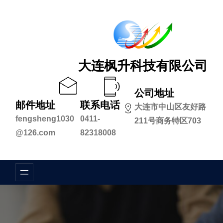
跳
至
内
容
大连枫升科技有限公司
公司地址
邮件地址
联系电话
大连市中山区友好路
fengsheng1030
0411-
211号商务特区703
@126.com
82318008