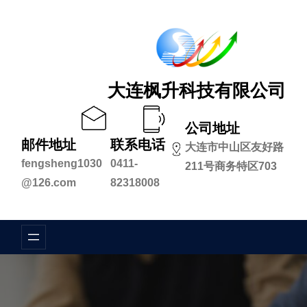
跳
至
内
容
大连枫升科技有限公司
公司地址
邮件地址
联系电话
大连市中山区友好路
fengsheng1030
0411-
211号商务特区703
@126.com
82318008