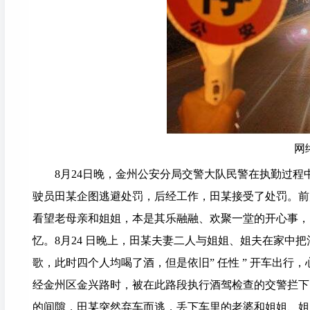
网
8月24日晚，金州公安分局交警大队民警在执勤过
驶员田某企图逃避处罚，后经工作，田某接受了处罚。前
看望老母亲和姐姐，本是其乐融融、欢聚一堂的开心事，由
忆。8月24 日晚上，田某夫妻二人与姐姐、姐夫在家中
歌，此时四个人均喝了酒，但是依旧” 任性 ” 开车出
经金州区金兴路时，被在此路段执行酒驾检查的交警拦下
的间隙，田某突然弃车而逃，丢下车里的老婆和姐姐、姐