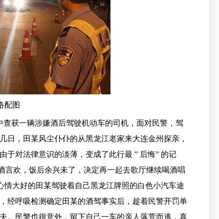
络配图
程中查获一辆涉嫌酒后驾驶机动车的司机，面对民警，驾
几日，田某风尘仆仆的从黑龙江老家来大连金州探亲，
于对法律意识的淡薄，变成了此行最 ” 后悔” 的记
把酒言欢，饭后余兴未了，决定再一起去歌厅继续喝酒唱
行，心情大好的田某驾驶着自己黑龙江牌照的白色小汽车途
，经呼吸检测确定田某的酒驾事实后，趁着民警开罚单
夫。民警也很意外，留下自己一车的亲人落荒而逃，真