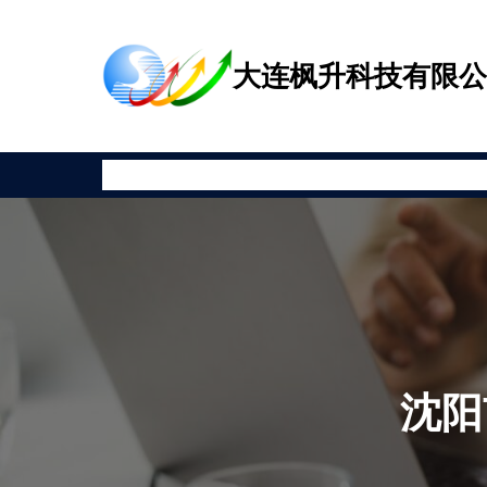
跳
至
大连枫升科技有限
内
容
首页
公司新闻
产品展示
相关资讯
安全教育
关于枫升
沈阳