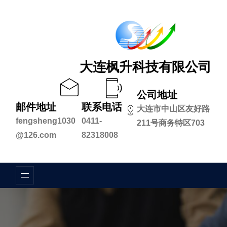
跳
至
内
容
大连枫升科技有限公司
公司地址
邮件地址
联系电话
大连市中山区友好路
fengsheng1030
0411-
211号商务特区703
@126.com
82318008