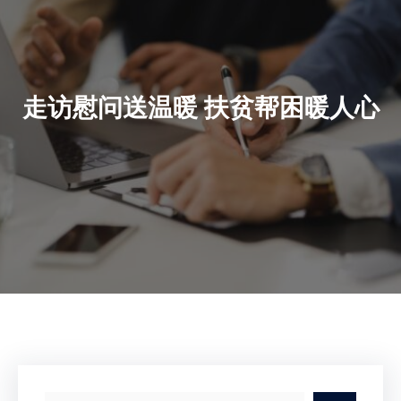
走访慰问送温暖 扶贫帮困暖人心