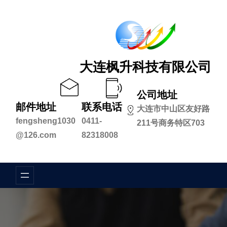
跳
至
内
容
大连枫升科技有限公司
公司地址
邮件地址
联系电话
大连市中山区友好路
fengsheng1030
0411-
211号商务特区703
@126.com
82318008