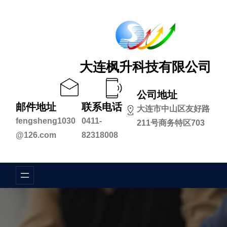
跳
至
内
容
大连枫升科技有限公司
公司地址
邮件地址
联系电话
大连市中山区友好路
fengsheng1030
0411-
211号商务特区703
@126.com
82318008