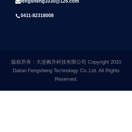
fengsheng1030@126.com
0411-82318008
版权所有：大连枫升科技有限公司 Copyright 2010
Dalian Fengsheng Technology Co.,Ltd. All Rights
Reserved.