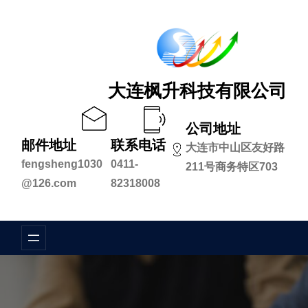
跳
至
内
容
大连枫升科技有限公司
公司地址
邮件地址
联系电话
大连市中山区友好路
fengsheng1030
0411-
211号商务特区703
@126.com
82318008