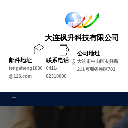
跳
至
内
容
大连枫升科技有限公司
公司地址
邮件地址
联系电话
大连市中山区友好路
fengsheng1030
0411-
211号商务特区703
@126.com
82318008