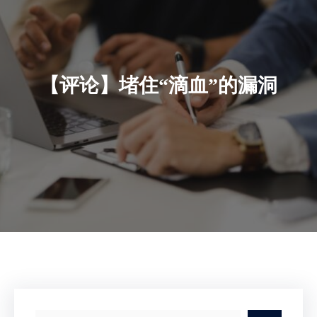
【评论】堵住“滴血”的漏洞