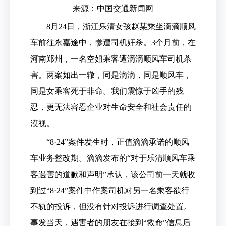
来源：中国交通新闻网
8月24日，浙江乐清女孩赵某乘坐滴滴顺风
车前往永嘉途中，惨遭司机奸杀。3个月前，在
河南郑州，一名空姐乘客遭滴滴顺风车司机杀
害。两案如出一辙，同是滴滴，同是顺风车，
同是女乘客死于非命。我们震惊于凶手的残
忍，更无法容忍企业对生命安全和社会责任的
漠视。
“8·24”案件发生时，正值滴滴承诺的顺风
车业务整改期。滴滴发布的“对于乐清顺风车乘
客遇害的道歉和声明”承认，该公司前一天就收
到过“8·24”案件中作案司机对另一名乘客欲行
不轨的投诉，但没有针对投诉进行调查处置。
事发当天，遇害者的朋友在接到“救命”信息后