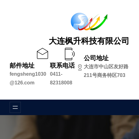
跳
至
内
容
大连枫升科技有限公司
公司地址
邮件地址
联系电话
大连市中山区友好路
fengsheng1030
0411-
211号商务特区703
@126.com
82318008