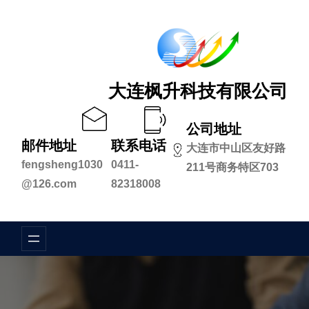
跳
至
内
容
大连枫升科技有限公司
公司地址
邮件地址
联系电话
大连市中山区友好路
fengsheng1030
0411-
211号商务特区703
@126.com
82318008