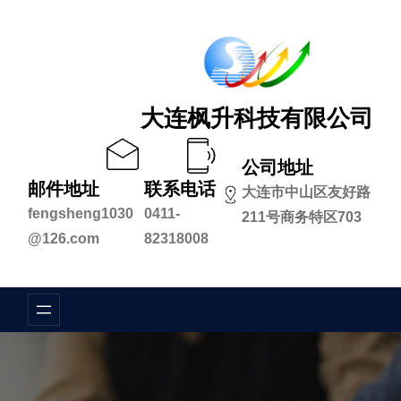
跳
至
内
容
大连枫升科技有限公司
公司地址
邮件地址
联系电话
大连市中山区友好路
fengsheng1030
0411-
211号商务特区703
@126.com
82318008