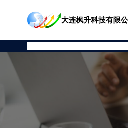
跳
至
大连枫升科技有限
内
容
首页
公司新闻
产品展示
相关资讯
安全教育
关于枫升